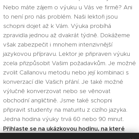
Nebo máte zájem o výuku u Vás ve firmě? Ani
to není pro nás problém. Naši lektoři jsou
schopni dojet až k Vám. Výuka probíhá
zpravidla jednou až dvakrát týdně. Dokážeme
však zabezpečit i mnohem intenzivnější
jazykovou přípravu. Lektor je připraven výuku
zcela přizpůsobit Vašim požadavkům. Je možné
zvolit Callanovu metodu nebo její kombinaci s
konverzací dle Vašich přání. Je také možné
výlučně konverzovat nebo se věnovat
obchodní angličtině. Jsme také schopni
připravit studenty na maturitu z cizího jazyka.
Jedna hodina výuky trvá 60 nebo 90 minut.
Přihlaste se na ukázkovou hodinu, na které
Vám vše vysvětlíme a určíme úroveň Vaší